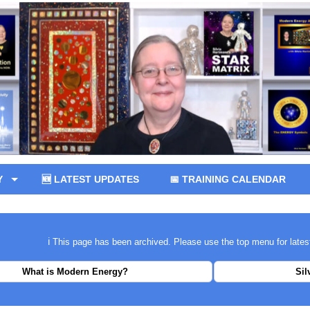
Y
🆕 LATEST UPDATES
📅 TRAINING CALENDAR
ℹ️ This page has been archived. Please use the top menu for lates
What is Modern Energy?
Sil