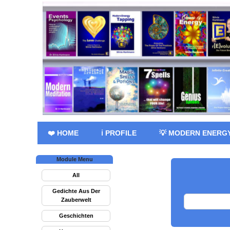
❤️ HOME
ℹ️ PROFILE
💡 MODERN ENERG
Module Menu
All
Gedichte Aus Der
Zauberwelt
Geschichten