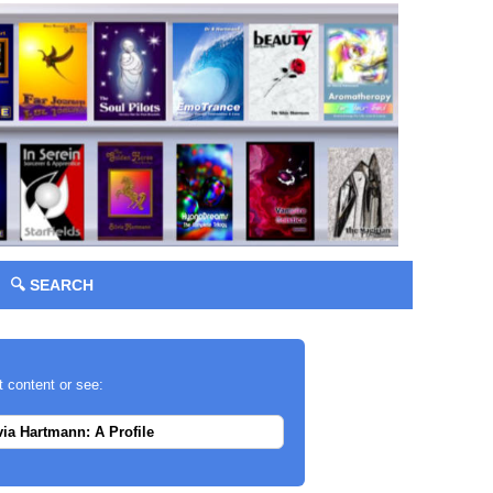
🔍 SEARCH
t content or see:
via Hartmann: A Profile